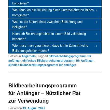
korrigieren?
Wie kann ich die Belichtung eines unterbelichteten Bildes
korrigieren?
Was ist der Unterschied zwischen Belichtung und
Helligkeit?
Kann ich Belichtungsfehler in einem Bild vollständig
beheben?
Wie muss man garantieren, dass ich in Zukunft keine
Belichtungsfehler mache?
Posted in
Allgemein
|
Tagged
bildbearbeitungsprogramm für
anfänger
,
einfaches Bildbearbeitungsprogramm für Anfänger
,
leichtes bildbearbeitungsprogramm für anfänger
Bildbearbeitungsprogramm
für Anfänger – Nützlicher Rat
zur Verwendung
Posted on
19. August 2025