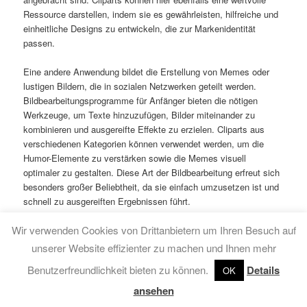
Ressource darstellen, indem sie es gewährleisten, hilfreiche und
einheitliche Designs zu entwickeln, die zur Markenidentität
passen.
Eine andere Anwendung bildet die Erstellung von Memes oder
lustigen Bildern, die in sozialen Netzwerken geteilt werden.
Bildbearbeitungsprogramme für Anfänger bieten die nötigen
Werkzeuge, um Texte hinzuzufügen, Bilder miteinander zu
kombinieren und ausgereifte Effekte zu erzielen. Cliparts aus
verschiedenen Kategorien können verwendet werden, um die
Humor-Elemente zu verstärken sowie die Memes visuell
optimaler zu gestalten. Diese Art der Bildbearbeitung erfreut sich
besonders großer Beliebtheit, da sie einfach umzusetzen ist und
schnell zu ausgereiften Ergebnissen führt.
Wir verwenden Cookies von Drittanbietern um Ihren Besuch auf
Zusätzlich genehmigen Bildbearbeitungsprogramme für Anfänger
das Retuschieren von Bildern. Diese Funktion wird häufig
unserer Website effizienter zu machen und Ihnen mehr
genutzt, um unerwünschte Objekte zu entfernen,
Benutzerfreundlichkeit bieten zu können.
Details
OK
Hautunreinheiten zu glätten oder aber das Bild insgesamt zu
optimieren. Anfängliche Herausforderungen innerhalb der
ansehen
Bildbearbeitung können mit Übung überwunden werden, sodass