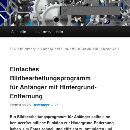
Skip
Skip
Tipps und Informationen zu Bildbearbeitungsprogramm sowie Grundlagen
und Techniken der digitalen Bildbearbeitung unter Windows.
to
to
Sear
primary
secondary
content
content
Bildbearbeitung und
Main
Startseite
Inhaltsverzeichnis
Bildbearbeitungsprogramme
menu
TAG ARCHIVES:
BILDBEARBEITUNGSPROGRAMM FÜR ANFÄNGER
Einfaches
Bildbearbeitungsprogramm
für Anfänger mit Hintergrund-
Entfernung
Posted on
28. Dezember 2025
Ein Bildbearbeitungsprogramm für Anfänger sollte eine
benutzerfreundliche Funktion zur Hintergrund-Entfernung
haben, um Fotos schnell und effizient zu optimieren und